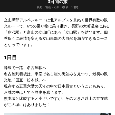
3日間の旅
長野・富山・石川・岐阜 3日間
立山黒部アルペンルートは北アルプスを貫ぬく世界有数の観
光ルートで、6つの乗り物に乗り継ぎ、長野の大町温泉にある
「扇沢駅」と富山の立山町にある「立山駅」を結びます。四
季折々に表情を変える立山黒部の大自然を満喫できるコース
となっています。
1日目
幹線で一路、名古屋駅へ
名古屋到着後は、車窓で名古屋の街並みを見つつ、最初の観
光地「国宝 松本城」へ
現存する五重六階の天守の中で日本最古ということもあり、
お城の中はとても歴史を感じます。
熊本城と比較すると小さいですが、その大きさ以上の存在感
がこの城にはありました！