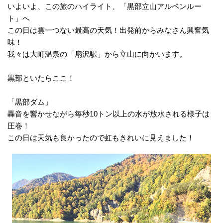
いよいよ、この旅のハイライト、「黒部立山アルペンルー
ト」へ
この日は雲一つない最高の天気！出発前からみなさん興奮気
味！
我々は大町温泉の「扇沢駅」から立山に向かいます。
黒部といたらここ！
「黒部ダム」
轟音を響かせながら毎秒10トン以上の水が放水される様子は
圧巻！
この日は天気も良かったので虹もきれいに見えました！