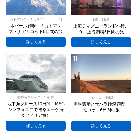
カトマンズ・ナガルコット 5日間
上海 3日間
ネパール満喫！！カトマン
上海ディズニーランドへ行こ
ズ・ナガルコット5日間の旅
う！上海満喫3日間の旅
詳しく見る
詳しく見る
12
11
地中海クルーズ 10日間
モロッコ 6日間
地中海クルーズ10日間（MSC
世界遺産とサハラ砂漠満喫！
シンフォニアで巡るエーゲ海
モロッコ6日間の旅
＆アドリア海）
詳しく見る
詳しく見る